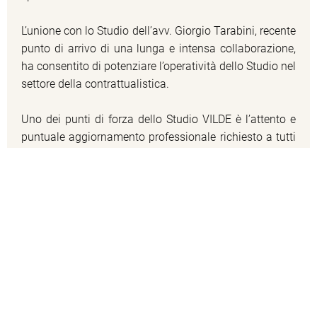
L’unione con lo Studio dell’avv. Giorgio Tarabini, recente
punto di arrivo di una lunga e intensa collaborazione,
ha consentito di potenziare l’operatività dello Studio nel
settore della contrattualistica.
Uno dei punti di forza dello Studio VILDE è l’attento e
puntuale aggiornamento professionale richiesto a tutti
i professionisti presenti a Milano, Roma, Sondrio,
Bologna e Padova, con l’obiettivo di soddisfare le
esigenze dei clienti con la massima rapidità e
precisione.
Studio Legale VILDE
P.IVA 03765850965
Privacy & Cookies Policy
|
Politica Privacy
|
Credits